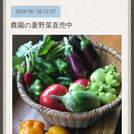
2019
08
26
21:57
/
農園の夏野菜直売中