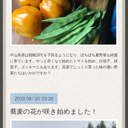
中山高原は朝晩20℃を下回るようになり、ぼちぼち夏野菜も終盤
に来ています。やっと赤くなり始めたトマトを始め、白茄子、緑
茄子、ズッキーニもあります。高原でじっくり育った味の濃い野
菜たちはいかがですか？
2019
08
20
23:28
/
蕎麦の花が咲き始めました！