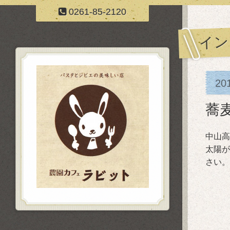
0261-85-2120
イン
20
蕎
中山高
太陽が
さい。