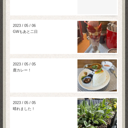
2023
/
05
/
06
GWもあと二日
2023
/
05
/
05
鹿カレー！
2023
/
05
/
05
晴れました！