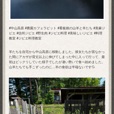
#中山高原
#農園カフェラビット
#看板娘の山羊と羊たち
#美麻ジ
ビエ
#信州ジビエ
#野生肉
#ジビエ料理
#美味しいジビエ
#料理
教室
#ジビエ料理教室
羊たちを自宅から中山高原に移動しました。彼女たちが居なかっ
た間にアカザが背丈以上に伸びてしまった中に入って行って、最
初はビックリしていた様子でしたが凄い勢いで食べ始めました。
山羊たちでも手こずったのに…羊の食欲は半端ないです💦